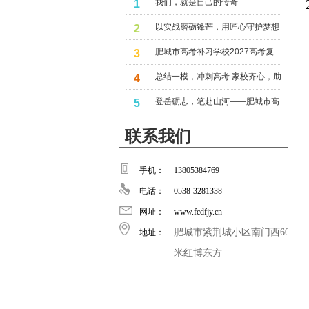
我们，就是自己的传奇
1
以实战磨砺锋芒，用匠心守护梦想
2
——记肥城市高考补习学校全仿真
肥城市高考补习学校2027高考复
3
模拟高考
读火热招生中
总结一模，冲刺高考 家校齐心，助
4
推梦想 ——2026届高三年级家长
登岳砺志，笔赴山河——肥城市高
5
动员会暨一模表彰大会
补习学校在泰安市三模
联系我们
手机：
13805384769
电话：
0538-3281338
网址：
www.fcdfjy.cn
肥城市紫荆城小区南门西60
地址：
米红博东方