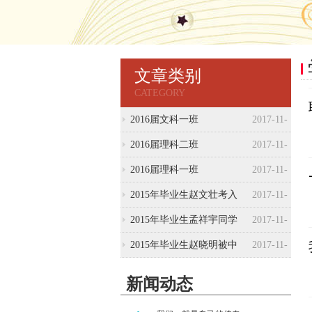
文章类别
CATEGORY
2016届文科一班
2017-11-
06
2016届理科二班
2017-11-
06
2016届理科一班
2017-11-
06
2015年毕业生赵文壮考入
2017-11-
中央戏剧学院
06
2015年毕业生孟祥宇同学
2017-11-
考入山东警察学院
06
2015年毕业生赵晓明被中
2017-11-
国人民解放军后勤工程学
06
新闻动态
院（军校）录取！